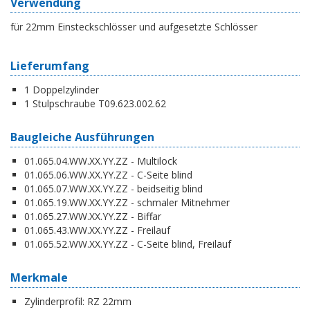
Verwendung
für 22mm Einsteckschlösser und aufgesetzte Schlösser
Lieferumfang
1 Doppelzylinder
1 Stulpschraube T09.623.002.62
Baugleiche Ausführungen
01.065.04.WW.XX.YY.ZZ - Multilock
01.065.06.WW.XX.YY.ZZ - C-Seite blind
01.065.07.WW.XX.YY.ZZ - beidseitig blind
01.065.19.WW.XX.YY.ZZ - schmaler Mitnehmer
01.065.27.WW.XX.YY.ZZ - Biffar
01.065.43.WW.XX.YY.ZZ - Freilauf
01.065.52.WW.XX.YY.ZZ - C-Seite blind, Freilauf
Merkmale
Zylinderprofil:
RZ 22mm