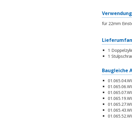
Verwendung
für 22mm Einst
Lieferumfa
1 Doppelzyli
1 Stulpschra
Baugleiche 
01.065.04.WW
01.065.06.WW
01.065.07.WW
01.065.19.W
01.065.27.WW
01.065.43.WW
01.065.52.WW