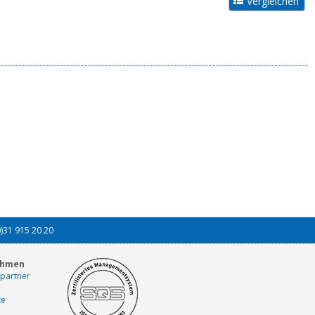
0)31 915 20 20
ehmen
partner
te