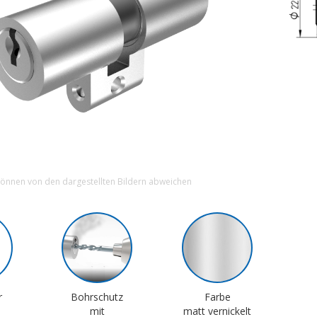
können von den dargestellten Bildern abweichen
r
Bohrschutz
Farbe
mit
matt vernickelt