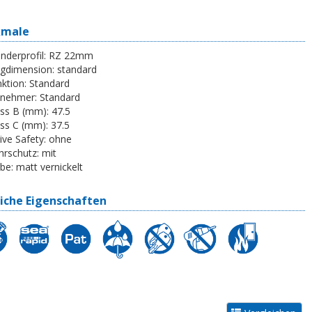
kmale
inderprofil:
RZ 22mm
egdimension:
standard
ktion:
Standard
tnehmer:
Standard
ss B (mm):
47.5
ss C (mm):
37.5
ive Safety:
ohne
rschutz:
mit
be:
matt vernickelt
iche Eigenschaften