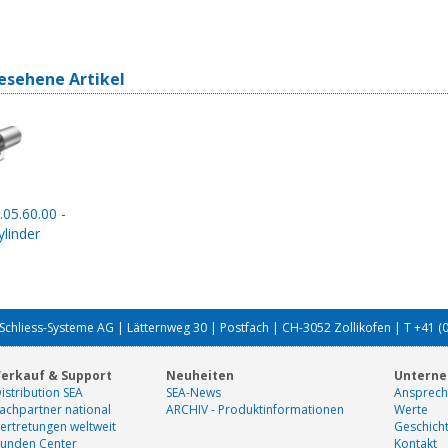
esehene Artikel
.05.60.00 -
linder
Schliess-Systeme AG | Lätternweg 30 | Postfach | CH-3052 Zollikofen | T +41 (
erkauf & Support
Neuheiten
Untern
istribution SEA
SEA-News
Ansprech
achpartner national
ARCHIV - Produktinformationen
Werte
ertretungen weltweit
Geschich
unden Center
Kontakt