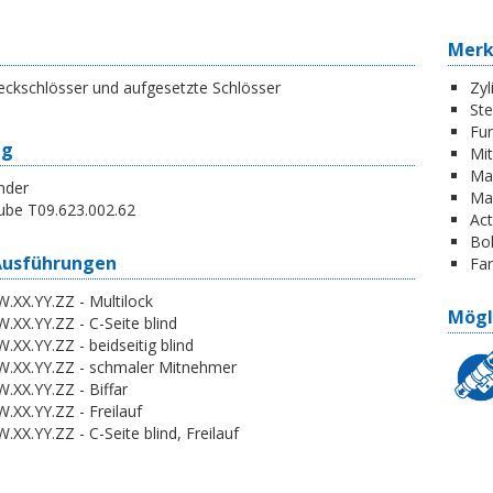
Mer
eckschlösser und aufgesetzte Schlösser
Zyl
St
Fun
ng
Mi
Ma
nder
Ma
ube T09.623.002.62
Act
Boh
Ausführungen
Far
.XX.YY.ZZ - Multilock
Mögl
.XX.YY.ZZ - C-Seite blind
.XX.YY.ZZ - beidseitig blind
W.XX.YY.ZZ - schmaler Mitnehmer
.XX.YY.ZZ - Biffar
.XX.YY.ZZ - Freilauf
.XX.YY.ZZ - C-Seite blind, Freilauf