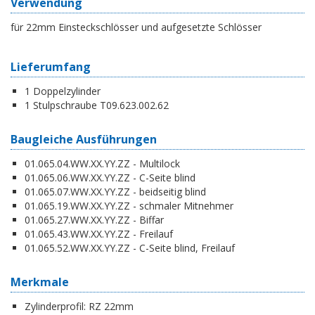
Verwendung
für 22mm Einsteckschlösser und aufgesetzte Schlösser
Lieferumfang
1 Doppelzylinder
1 Stulpschraube T09.623.002.62
Baugleiche Ausführungen
01.065.04.WW.XX.YY.ZZ - Multilock
01.065.06.WW.XX.YY.ZZ - C-Seite blind
01.065.07.WW.XX.YY.ZZ - beidseitig blind
01.065.19.WW.XX.YY.ZZ - schmaler Mitnehmer
01.065.27.WW.XX.YY.ZZ - Biffar
01.065.43.WW.XX.YY.ZZ - Freilauf
01.065.52.WW.XX.YY.ZZ - C-Seite blind, Freilauf
Merkmale
Zylinderprofil:
RZ 22mm