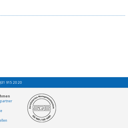
0)31 915 20 20
ehmen
partner
te
ellen