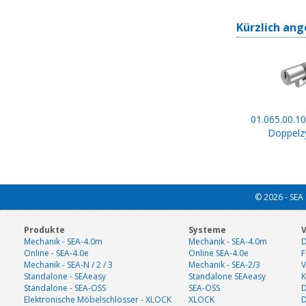
Kürzlich ang
01.065.00.10
Doppelzy
© 2026 - SEA 
Produkte
Systeme
V
Mechanik - SEA-4.0m
Mechanik - SEA-4.0m
D
Online - SEA-4.0e
Online SEA-4.0e
F
Mechanik - SEA-N / 2 / 3
Mechanik - SEA-2/3
V
Standalone - SEAeasy
Standalone SEAeasy
K
Standalone - SEA-OSS
SEA-OSS
D
Elektronische Möbelschlösser - XLOCK
XLOCK