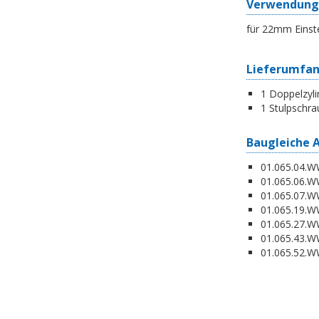
Verwendung
für 22mm Einst
Lieferumfa
1 Doppelzyli
1 Stulpschra
Baugleiche 
01.065.04.WW
01.065.06.WW
01.065.07.WW
01.065.19.W
01.065.27.WW
01.065.43.WW
01.065.52.WW