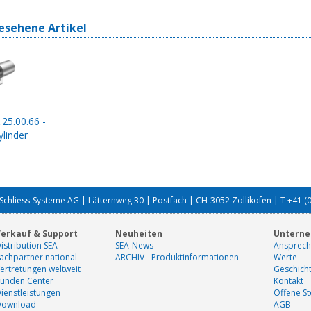
esehene Artikel
.25.00.66 -
linder
Schliess-Systeme AG | Lätternweg 30 | Postfach | CH-3052 Zollikofen | T +41 (
erkauf & Support
Neuheiten
Untern
istribution SEA
SEA-News
Ansprech
achpartner national
ARCHIV - Produktinformationen
Werte
ertretungen weltweit
Geschich
unden Center
Kontakt
ienstleistungen
Offene St
Download
AGB