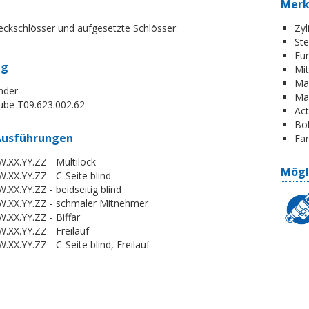
Mer
eckschlösser und aufgesetzte Schlösser
Zyl
St
Fun
ng
Mi
Ma
nder
Ma
ube T09.623.002.62
Act
Boh
Ausführungen
Far
.XX.YY.ZZ - Multilock
Mögl
.XX.YY.ZZ - C-Seite blind
.XX.YY.ZZ - beidseitig blind
W.XX.YY.ZZ - schmaler Mitnehmer
.XX.YY.ZZ - Biffar
.XX.YY.ZZ - Freilauf
.XX.YY.ZZ - C-Seite blind, Freilauf