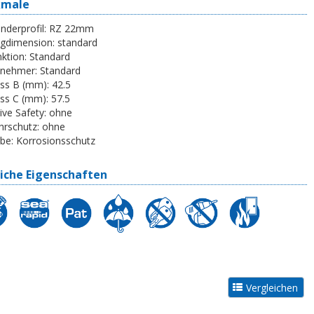
kmale
inderprofil:
RZ 22mm
egdimension:
standard
ktion:
Standard
tnehmer:
Standard
ss B (mm):
42.5
ss C (mm):
57.5
ive Safety:
ohne
rschutz:
ohne
be:
Korrosionsschutz
iche Eigenschaften