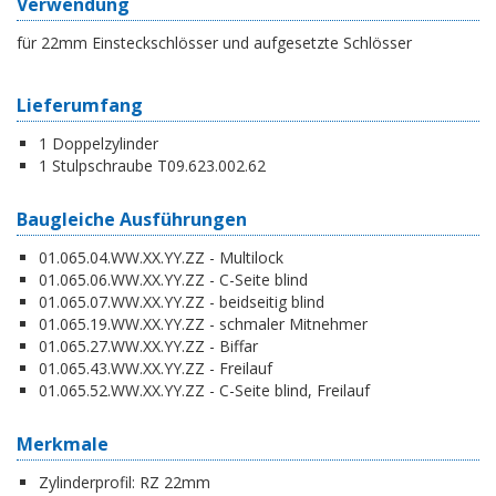
Verwendung
für 22mm Einsteckschlösser und aufgesetzte Schlösser
Lieferumfang
1 Doppelzylinder
1 Stulpschraube T09.623.002.62
Baugleiche Ausführungen
01.065.04.WW.XX.YY.ZZ - Multilock
01.065.06.WW.XX.YY.ZZ - C-Seite blind
01.065.07.WW.XX.YY.ZZ - beidseitig blind
01.065.19.WW.XX.YY.ZZ - schmaler Mitnehmer
01.065.27.WW.XX.YY.ZZ - Biffar
01.065.43.WW.XX.YY.ZZ - Freilauf
01.065.52.WW.XX.YY.ZZ - C-Seite blind, Freilauf
Merkmale
Zylinderprofil:
RZ 22mm