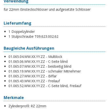
Verwendung
für 22mm Einsteckschlösser und aufgesetzte Schlösser
Lieferumfang
1 Doppelzylinder
1 Stulpschraube T09.623.002.62
Baugleiche Ausführungen
01.065.04.WW.XX.YY.ZZ - Multilock
01.065.06.WW.XX.YY.ZZ - C-Seite blind
01.065.07.WW.XX.YY.ZZ - beidseitig blind
01.065.19.WW.XX.YY.ZZ - schmaler Mitnehmer
01.065.27.WW.XX.YY.ZZ - Biffar
01.065.43.WW.XX.YY.ZZ - Freilauf
01.065.52.WW.XX.YY.ZZ - C-Seite blind, Freilauf
Merkmale
Zylinderprofil:
RZ 22mm