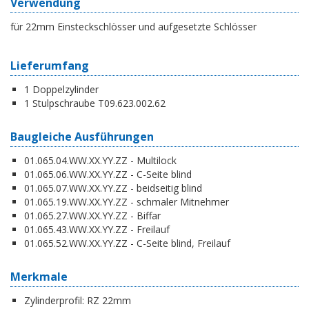
Verwendung
für 22mm Einsteckschlösser und aufgesetzte Schlösser
Lieferumfang
1 Doppelzylinder
1 Stulpschraube T09.623.002.62
Baugleiche Ausführungen
01.065.04.WW.XX.YY.ZZ - Multilock
01.065.06.WW.XX.YY.ZZ - C-Seite blind
01.065.07.WW.XX.YY.ZZ - beidseitig blind
01.065.19.WW.XX.YY.ZZ - schmaler Mitnehmer
01.065.27.WW.XX.YY.ZZ - Biffar
01.065.43.WW.XX.YY.ZZ - Freilauf
01.065.52.WW.XX.YY.ZZ - C-Seite blind, Freilauf
Merkmale
Zylinderprofil:
RZ 22mm