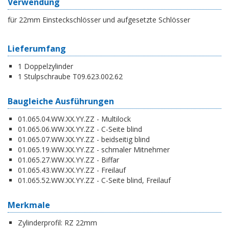
Verwendung
für 22mm Einsteckschlösser und aufgesetzte Schlösser
Lieferumfang
1 Doppelzylinder
1 Stulpschraube T09.623.002.62
Baugleiche Ausführungen
01.065.04.WW.XX.YY.ZZ - Multilock
01.065.06.WW.XX.YY.ZZ - C-Seite blind
01.065.07.WW.XX.YY.ZZ - beidseitig blind
01.065.19.WW.XX.YY.ZZ - schmaler Mitnehmer
01.065.27.WW.XX.YY.ZZ - Biffar
01.065.43.WW.XX.YY.ZZ - Freilauf
01.065.52.WW.XX.YY.ZZ - C-Seite blind, Freilauf
Merkmale
Zylinderprofil:
RZ 22mm