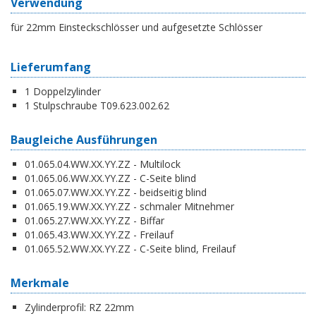
Verwendung
für 22mm Einsteckschlösser und aufgesetzte Schlösser
Lieferumfang
1 Doppelzylinder
1 Stulpschraube T09.623.002.62
Baugleiche Ausführungen
01.065.04.WW.XX.YY.ZZ - Multilock
01.065.06.WW.XX.YY.ZZ - C-Seite blind
01.065.07.WW.XX.YY.ZZ - beidseitig blind
01.065.19.WW.XX.YY.ZZ - schmaler Mitnehmer
01.065.27.WW.XX.YY.ZZ - Biffar
01.065.43.WW.XX.YY.ZZ - Freilauf
01.065.52.WW.XX.YY.ZZ - C-Seite blind, Freilauf
Merkmale
Zylinderprofil:
RZ 22mm