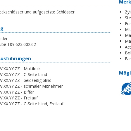
Mer
eckschlösser und aufgesetzte Schlösser
Zyl
St
Fun
ng
Mi
Ma
nder
Ma
ube T09.623.002.62
Act
Boh
Ausführungen
Far
.XX.YY.ZZ - Multilock
Mögl
.XX.YY.ZZ - C-Seite blind
.XX.YY.ZZ - beidseitig blind
W.XX.YY.ZZ - schmaler Mitnehmer
.XX.YY.ZZ - Biffar
.XX.YY.ZZ - Freilauf
.XX.YY.ZZ - C-Seite blind, Freilauf