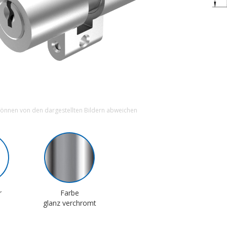
können von den dargestellten Bildern abweichen
r
Farbe
glanz verchromt