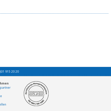
0)31 915 20 20
ehmen
partner
te
ellen