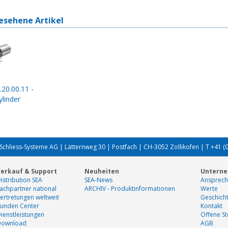
esehene Artikel
.20.00.11 -
linder
Schliess-Systeme AG | Lätternweg 30 | Postfach | CH-3052 Zollikofen | T +41 (
erkauf & Support
Neuheiten
Untern
istribution SEA
SEA-News
Ansprech
achpartner national
ARCHIV - Produktinformationen
Werte
ertretungen weltweit
Geschich
unden Center
Kontakt
ienstleistungen
Offene St
Download
AGB