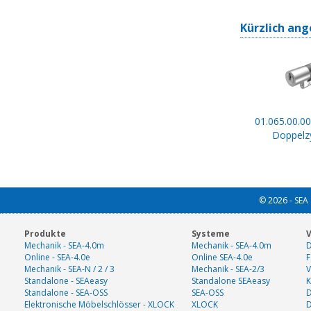
Kürzlich ang
01.065.00.00
Doppelzy
© 2026 - SEA 
Produkte
Systeme
V
Mechanik - SEA-4.0m
Mechanik - SEA-4.0m
D
Online - SEA-4.0e
Online SEA-4.0e
F
Mechanik - SEA-N / 2 / 3
Mechanik - SEA-2/3
V
Standalone - SEAeasy
Standalone SEAeasy
K
Standalone - SEA-OSS
SEA-OSS
D
Elektronische Möbelschlösser - XLOCK
XLOCK