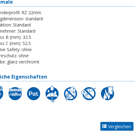
kmale
inderprofil:
RZ 22mm
egdimension:
standard
ktion:
Standard
tnehmer:
Standard
ss B (mm):
32.5
ss C (mm):
52.5
ive Safety:
ohne
rschutz:
ohne
be:
glanz verchromt
iche Eigenschaften