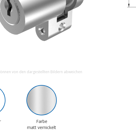
können von den dargestellten Bildern abweichen
r
Farbe
matt vernickelt