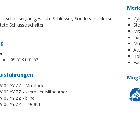
Mer
ckschlösser, aufgesetzte Schlösser, Sonderverschlüsse
Zyl
tete Schlüsselschalter
St
Mi
Fun
ng
Ma
Act
er
Boh
ube T09.623.002.62
Far
Ausführungen
Mögl
.00.YY.ZZ - Multilock
W.00.YY.ZZ - schmaler Mitnehmer
.00.YY.ZZ - blind
.00.YY.ZZ - Freilauf