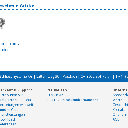
esehene Artikel
.00.00.00 -
inder
Schliess-Systeme AG | Lätternweg 30 | Postfach | CH-3052 Zollikofen | T +41 (
erkauf & Support
Neuheiten
Untern
istribution SEA
SEA-News
Ansprech
achpartner national
ARCHIV - Produktinformationen
Werte
ertretungen weltweit
Geschich
unden Center
Kontakt
ienstleistungen
Offene St
Download
AGB
eferenzen