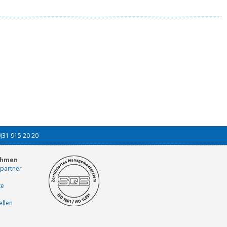
0)31 915 20 20
ehmen
partner
te
ellen