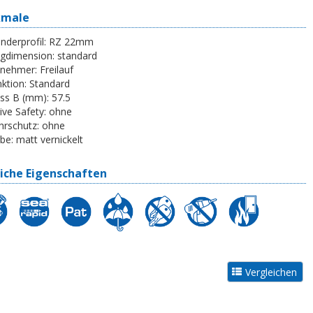
kmale
inderprofil:
RZ 22mm
egdimension:
standard
tnehmer:
Freilauf
ktion:
Standard
ss B (mm):
57.5
ive Safety:
ohne
rschutz:
ohne
be:
matt vernickelt
iche Eigenschaften