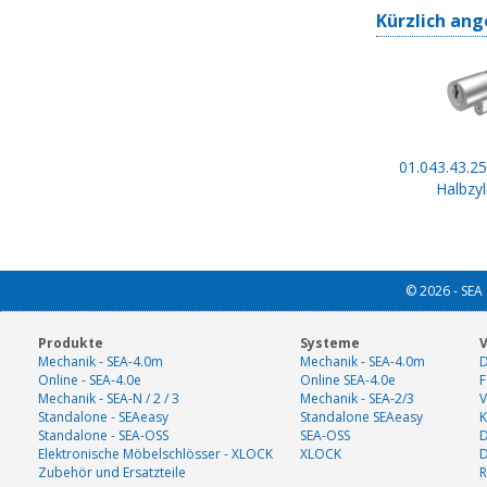
Kürzlich ang
01.043.43.25
Halbzyl
© 2026 - SEA 
Produkte
Systeme
V
Mechanik - SEA-4.0m
Mechanik - SEA-4.0m
D
Online - SEA-4.0e
Online SEA-4.0e
F
Mechanik - SEA-N / 2 / 3
Mechanik - SEA-2/3
V
Standalone - SEAeasy
Standalone SEAeasy
K
Standalone - SEA-OSS
SEA-OSS
D
Elektronische Möbelschlösser - XLOCK
XLOCK
Zubehör und Ersatzteile
R