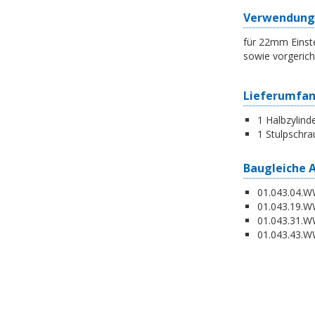
Verwendung
für 22mm Einste
sowie vorgerich
Lieferumfa
1 Halbzylind
1 Stulpschra
Baugleiche 
01.043.04.WW
01.043.19.W
01.043.31.WW
01.043.43.WW