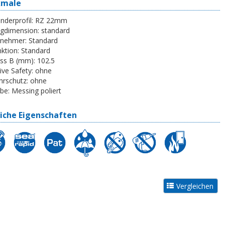
kmale
inderprofil:
RZ 22mm
egdimension:
standard
tnehmer:
Standard
ktion:
Standard
ss B (mm):
102.5
ive Safety:
ohne
rschutz:
ohne
be:
Messing poliert
iche Eigenschaften