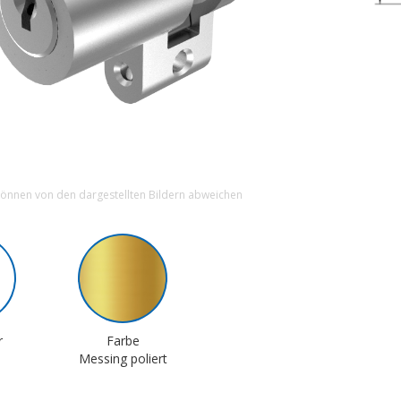
können von den dargestellten Bildern abweichen
r
Farbe
Messing poliert