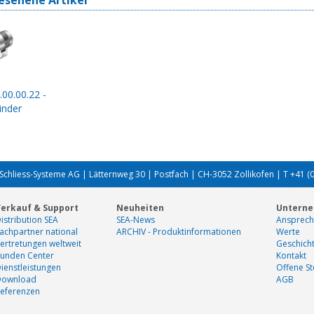
esehene Artikel
.00.00.22 -
inder
Schliess-Systeme AG | Lätternweg 30 | Postfach | CH-3052 Zollikofen | T +41 (
erkauf & Support
Neuheiten
Untern
istribution SEA
SEA-News
Ansprech
achpartner national
ARCHIV - Produktinformationen
Werte
ertretungen weltweit
Geschich
unden Center
Kontakt
ienstleistungen
Offene St
Download
AGB
eferenzen