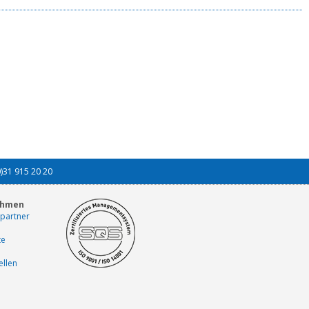
0)31 915 20 20
ehmen
partner
te
ellen