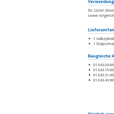
Verwendung
für 22mm Einste
sowie vorgerich
Lieferumfa
1 Halbzylind
1 Stulpschra
Baugleiche 
01.043.04.WW
01.043.19.W
01.043.31.WW
01.043.43.WW