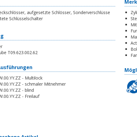
Mer
ckschlösser, aufgesetzte Schlösser, Sonderverschlüsse
Zyl
tete Schlüsselschalter
St
Mi
Fun
ng
Ma
Act
er
Boh
ube T09.623.002.62
Far
Ausführungen
Mögl
.00.YY.ZZ - Multilock
W.00.YY.ZZ - schmaler Mitnehmer
.00.YY.ZZ - blind
.00.YY.ZZ - Freilauf