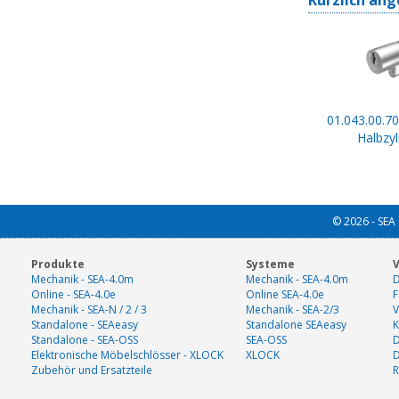
Kürzlich ang
01.043.00.70
Halbzyl
© 2026 - SEA 
Produkte
Systeme
V
Mechanik - SEA-4.0m
Mechanik - SEA-4.0m
D
Online - SEA-4.0e
Online SEA-4.0e
F
Mechanik - SEA-N / 2 / 3
Mechanik - SEA-2/3
V
Standalone - SEAeasy
Standalone SEAeasy
K
Standalone - SEA-OSS
SEA-OSS
D
Elektronische Möbelschlösser - XLOCK
XLOCK
Zubehör und Ersatzteile
R