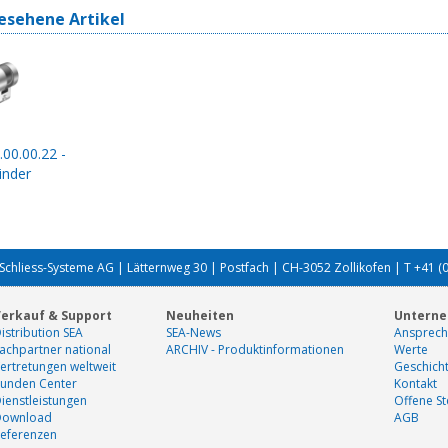
esehene Artikel
.00.00.22 -
inder
Schliess-Systeme AG | Lätternweg 30 | Postfach | CH-3052 Zollikofen | T +41 (
erkauf & Support
Neuheiten
Untern
istribution SEA
SEA-News
Ansprech
achpartner national
ARCHIV - Produktinformationen
Werte
ertretungen weltweit
Geschich
unden Center
Kontakt
ienstleistungen
Offene St
Download
AGB
eferenzen