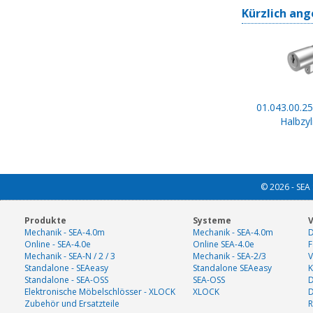
Kürzlich ang
01.043.00.25
Halbzyl
© 2026 - SEA 
Produkte
Systeme
V
Mechanik - SEA-4.0m
Mechanik - SEA-4.0m
D
Online - SEA-4.0e
Online SEA-4.0e
F
Mechanik - SEA-N / 2 / 3
Mechanik - SEA-2/3
V
Standalone - SEAeasy
Standalone SEAeasy
K
Standalone - SEA-OSS
SEA-OSS
D
Elektronische Möbelschlösser - XLOCK
XLOCK
Zubehör und Ersatzteile
R