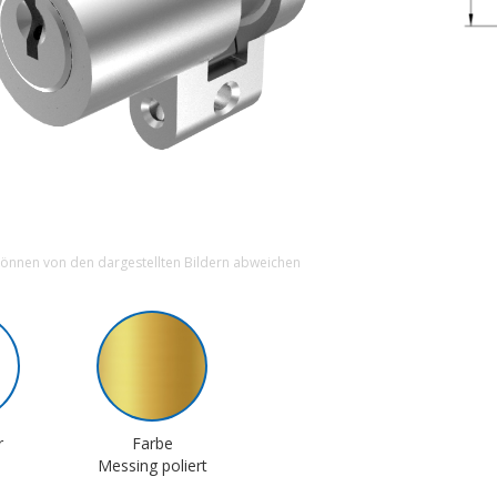
können von den dargestellten Bildern abweichen
r
Farbe
Messing poliert