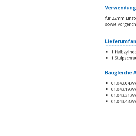
Verwendung
für 22mm Einste
sowie vorgerich
Lieferumfa
1 Halbzylind
1 Stulpschra
Baugleiche 
01.043.04.WW
01.043.19.W
01.043.31.WW
01.043.43.WW