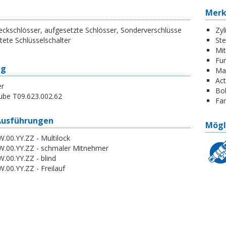
Mer
ckschlösser, aufgesetzte Schlösser, Sonderverschlüsse
Zyl
tete Schlüsselschalter
St
Mi
Fun
ng
Ma
Act
er
Boh
ube T09.623.002.62
Far
Ausführungen
Mögl
.00.YY.ZZ - Multilock
W.00.YY.ZZ - schmaler Mitnehmer
.00.YY.ZZ - blind
.00.YY.ZZ - Freilauf