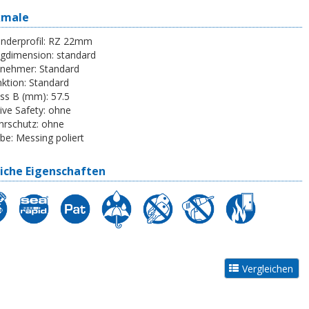
kmale
inderprofil:
RZ 22mm
egdimension:
standard
tnehmer:
Standard
ktion:
Standard
ss B (mm):
57.5
ive Safety:
ohne
rschutz:
ohne
be:
Messing poliert
iche Eigenschaften