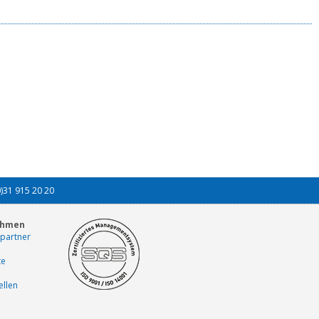
0)31 915 20 20
ehmen
partner
te
ellen