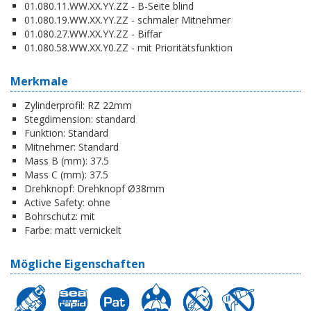
01.080.11.WW.XX.YY.ZZ - B-Seite blind
01.080.19.WW.XX.YY.ZZ - schmaler Mitnehmer
01.080.27.WW.XX.YY.ZZ - Biffar
01.080.58.WW.XX.Y0.ZZ - mit Prioritätsfunktion
Merkmale
Zylinderprofil:
RZ 22mm
Stegdimension:
standard
Funktion:
Standard
Mitnehmer:
Standard
Mass B (mm):
37.5
Mass C (mm):
37.5
Drehknopf:
Drehknopf Ø38mm
Active Safety:
ohne
Bohrschutz:
mit
Farbe:
matt vernickelt
Mögliche Eigenschaften