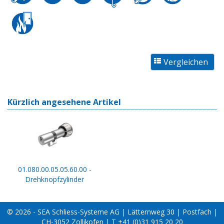
Kürzlich angesehene Artikel
01.080.00.05.05.60.00 -
Drehknopfzylinder
© 2026 - SEA Schliess-Systeme AG | Lätternweg 30 | Postfach |
CH-3052 Zollikofen | T +41 (0)31 915 20 20