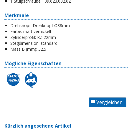
1 Stulpschraube T09.623.002.62
Merkmale
Drehknopf:
Drehknopf Ø38mm
Farbe:
matt vernickelt
Zylinderprofil:
RZ 22mm
Stegdimension:
standard
Mass B (mm):
32.5
Mögliche Eigenschaften
Kürzlich angesehene Artikel