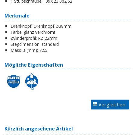
1 Stulpschraube T09.623.002.62
Merkmale
Drehknopf:
Drehknopf Ø38mm
Farbe:
glanz verchromt
Zylinderprofil:
RZ 22mm
Stegdimension:
standard
Mass B (mm):
72.5
Mögliche Eigenschaften
Kürzlich angesehene Artikel