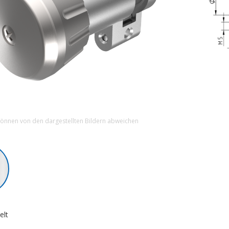
können von den dargestellten Bildern abweichen
elt