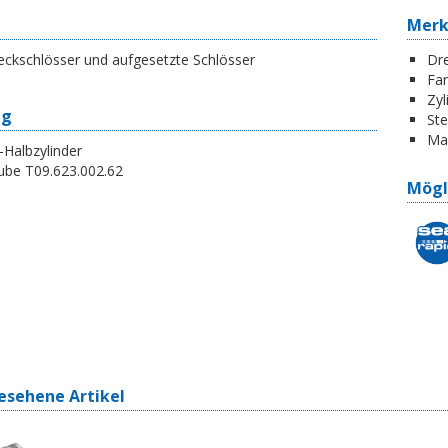
Mer
eckschlösser und aufgesetzte Schlösser
Dr
Far
Zyl
ng
St
Ma
Halbzylinder
ube T09.623.002.62
Mögl
esehene Artikel