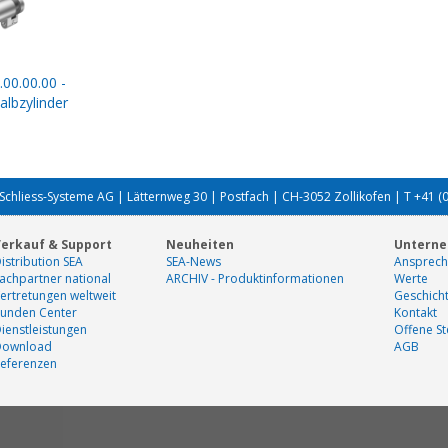
.00.00.00 -
lbzylinder
Schliess-Systeme AG | Lätternweg 30 | Postfach | CH-3052 Zollikofen | T +41 (
erkauf & Support
Neuheiten
Untern
istribution SEA
SEA-News
Ansprech
achpartner national
ARCHIV - Produktinformationen
Werte
ertretungen weltweit
Geschich
unden Center
Kontakt
ienstleistungen
Offene St
Download
AGB
eferenzen