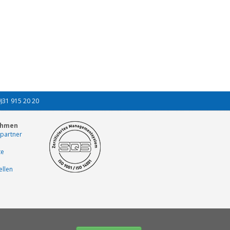
0)31 915 20 20
ehmen
partner
te
ellen