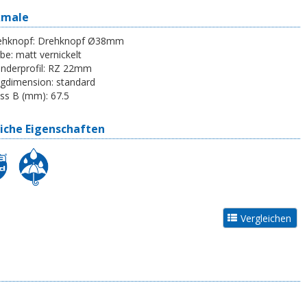
kmale
ehknopf:
Drehknopf Ø38mm
be:
matt vernickelt
inderprofil:
RZ 22mm
egdimension:
standard
ss B (mm):
67.5
iche Eigenschaften