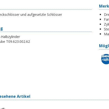
Mer
eckschlösser und aufgesetzte Schlösser
Dr
Far
Zyl
ng
St
Ma
Halbzylinder
ube T09.623.002.62
Mögl
esehene Artikel