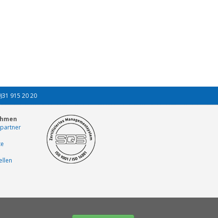
0)31 915 20 20
ehmen
partner
te
ellen