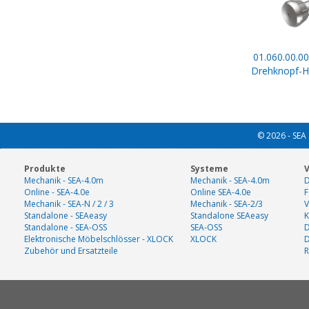
01.060.00.00
Drehknopf-Ha
© 2026 - SEA 
Produkte
Systeme
V
Mechanik - SEA-4.0m
Mechanik - SEA-4.0m
D
Online - SEA-4.0e
Online SEA-4.0e
F
Mechanik - SEA-N / 2 / 3
Mechanik - SEA-2/3
V
Standalone - SEAeasy
Standalone SEAeasy
K
Standalone - SEA-OSS
SEA-OSS
D
Elektronische Möbelschlösser - XLOCK
XLOCK
Zubehör und Ersatzteile
R