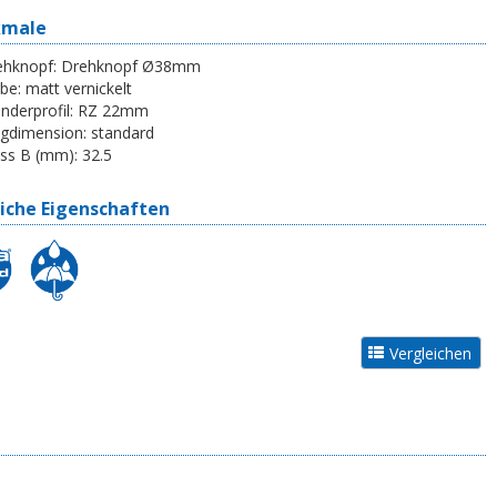
kmale
ehknopf:
Drehknopf Ø38mm
be:
matt vernickelt
inderprofil:
RZ 22mm
egdimension:
standard
ss B (mm):
32.5
iche Eigenschaften