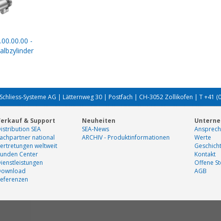
.00.00.00 -
lbzylinder
Schliess-Systeme AG | Lätternweg 30 | Postfach | CH-3052 Zollikofen | T +41 (
erkauf & Support
Neuheiten
Untern
istribution SEA
SEA-News
Ansprech
achpartner national
ARCHIV - Produktinformationen
Werte
ertretungen weltweit
Geschich
unden Center
Kontakt
ienstleistungen
Offene St
Download
AGB
eferenzen