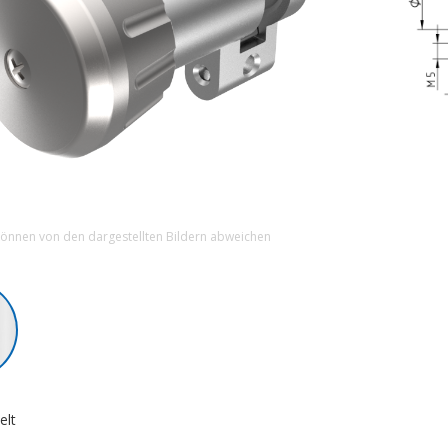
können von den dargestellten Bildern abweichen
elt