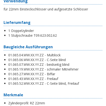
Verwendung
für 22mm Einsteckschlösser und aufgesetzte Schlösser
Lieferumfang
1 Doppelzylinder
1 Stulpschraube T09.623.002.62
Baugleiche Ausführungen
01.065.04.WW.XX.YY.ZZ - Multilock
01.065.06.WW.XX.YY.ZZ - C-Seite blind
01.065.07.WW.XX.YY.ZZ - beidseitig blind
01.065.19.WW.XX.YY.ZZ - schmaler Mitnehmer
01.065.27.WW.XX.YY.ZZ - Biffar
01.065.43.WW.XX.YY.ZZ - Freilauf
01.065.52.WW.XX.YY.ZZ - C-Seite blind, Freilauf
Merkmale
Zylinderprofil:
RZ 22mm