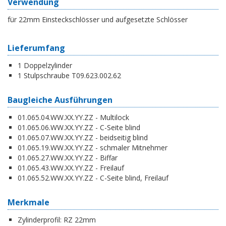
Verwendung
für 22mm Einsteckschlösser und aufgesetzte Schlösser
Lieferumfang
1 Doppelzylinder
1 Stulpschraube T09.623.002.62
Baugleiche Ausführungen
01.065.04.WW.XX.YY.ZZ - Multilock
01.065.06.WW.XX.YY.ZZ - C-Seite blind
01.065.07.WW.XX.YY.ZZ - beidseitig blind
01.065.19.WW.XX.YY.ZZ - schmaler Mitnehmer
01.065.27.WW.XX.YY.ZZ - Biffar
01.065.43.WW.XX.YY.ZZ - Freilauf
01.065.52.WW.XX.YY.ZZ - C-Seite blind, Freilauf
Merkmale
Zylinderprofil:
RZ 22mm