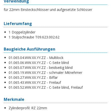
Verwendung
für 22mm Einsteckschlösser und aufgesetzte Schlösser
Lieferumfang
1 Doppelzylinder
1 Stulpschraube T09.623.002.62
Baugleiche Ausführungen
01.065.04.WW.XX.YY.ZZ - Multilock
01.065.06.WW.XX.YY.ZZ - C-Seite blind
01.065.07.WW.XX.YY.ZZ - beidseitig blind
01.065.19.WW.XX.YY.ZZ - schmaler Mitnehmer
01.065.27.WW.XX.YY.ZZ - Biffar
01.065.43.WW.XX.YY.ZZ - Freilauf
01.065.52.WW.XX.YY.ZZ - C-Seite blind, Freilauf
Merkmale
Zylinderprofil:
RZ 22mm