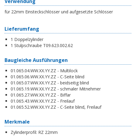
Verwendung
für 22mm Einsteckschlösser und aufgesetzte Schlösser
Lieferumfang
1 Doppelzylinder
1 Stulpschraube T09.623.002.62
Baugleiche Ausführungen
01.065.04.WW.XX.YY.ZZ - Multilock
01.065.06.WW.XX.YY.ZZ - C-Seite blind
01.065.07.WW.XX.YY.ZZ - beidseitig blind
01.065.19.WW.XX.YY.ZZ - schmaler Mitnehmer
01.065.27.WW.XX.YY.ZZ - Biffar
01.065.43.WW.XX.YY.ZZ - Freilauf
01.065.52.WW.XX.YY.ZZ - C-Seite blind, Freilauf
Merkmale
Zylinderprofil:
RZ 22mm