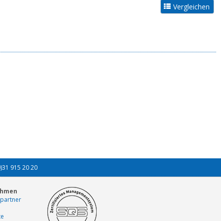
0)31 915 20 20
ehmen
partner
te