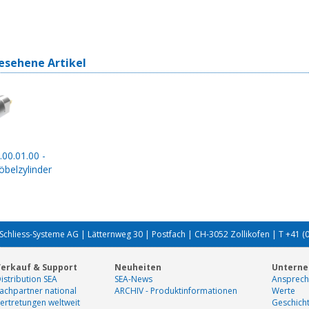
esehene Artikel
.00.01.00 -
belzylinder
Schliess-Systeme AG | Lätternweg 30 | Postfach | CH-3052 Zollikofen | T +41 (
erkauf & Support
Neuheiten
Untern
istribution SEA
SEA-News
Ansprech
achpartner national
ARCHIV - Produktinformationen
Werte
ertretungen weltweit
Geschich