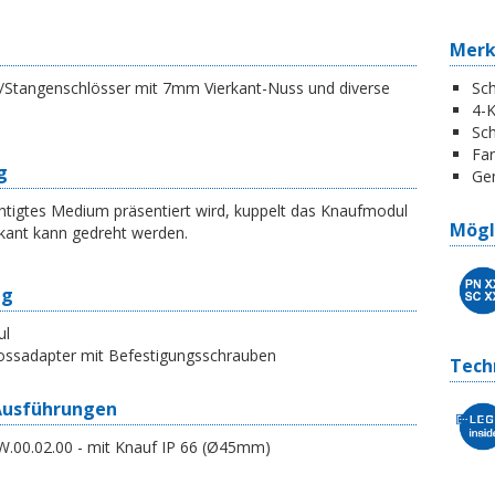
Mer
 /Stangenschlösser mit 7mm Vierkant-Nuss und diverse
Sch
4-K
Sch
Far
g
Gen
htigtes Medium präsentiert wird, kuppelt das Knaufmodul
Mögl
rkant kann gedreht werden.
ng
ul
ossadapter mit Befestigungsschrauben
Tech
Ausführungen
W.00.02.00 - mit Knauf IP 66 (Ø45mm)