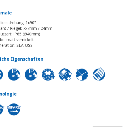
kmale
liessdrehung:
1x90°
ant / Riegel:
7x7mm / 24mm
utzart:
IP65 (Ø40mm)
be:
matt vernickelt
eration:
SEA-OSS
iche Eigenschaften
nologie