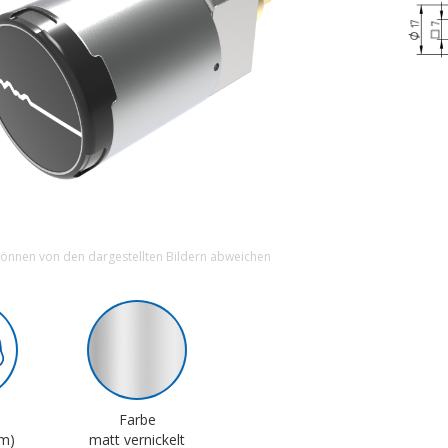
können von den dargestellten Bildern abweichen
Farbe
m)
matt vernickelt