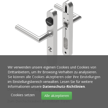
Wir verwenden unsere eigenen Cookies und Cookies von
Drittanbietern, um Ihr Browsing-Verhalten zu analysieren.
EBL-1 Sicherheitsbeschlag
64.101.31.07.15.B2.NU
Sie können alle Cookies akzeptieren oder Ihre Einstellungen
im Einstellungsbereich verwalten. Lesen Sie für weitere
PUR, TD 89 - 98mm, RZ74, VK 9mm, FS
Informationen unsere
Datenschutz-Richtlinien
.
Drückerform L11 abgesetzt, IP55
Cookies setzen
Alle akzeptieren
Zum Durchschrauben an Vollblatt-Türen.