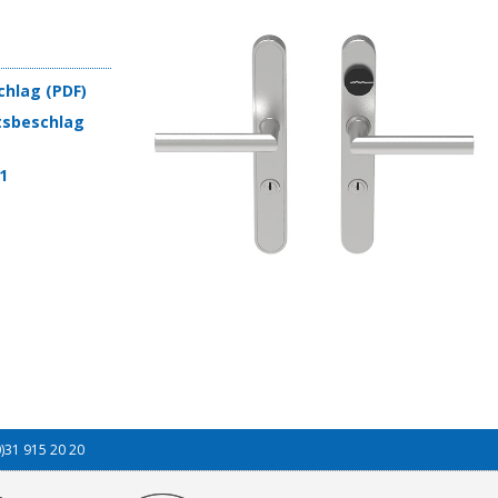
chlag (PDF)
tsbeschlag
1
0)31 915 20 20