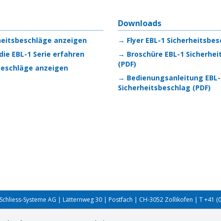
Downloads
rheitsbeschläge anzeigen
→ Flyer EBL-1 Sicherheitsbes
die EBL-1 Serie erfahren
→ Broschüre EBL-1 Sicherhei
(PDF)
 Beschläge anzeigen
→ Bedienungsanleitung EBL-
Sicherheitsbeschlag (PDF)
Schliess-Systeme AG | Lätternweg 30 | Postfach | CH-3052 Zollikofen | T +41 (