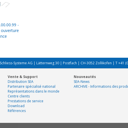
.00.00.99 -
 ouverture
ence
Schliess-Systeme AG | Lätternweg 30 | Postfach | CH-3052 Zollikofen | T +41 (
Vente & Support
Nouveautés
Distribution SEA
SEA-News
Partenaire spécialisé national
ARCHIVE - Informations des produ
Représentations dans le monde
Centre clients
Prestations de service
Download
Références