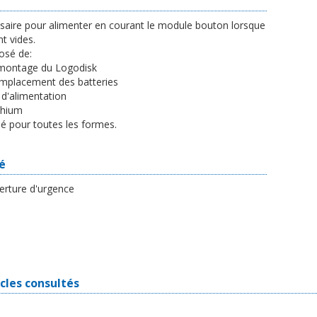
ssaire pour alimenter en courant le module bouton lorsque
nt vides.
osé de:
démontage du Logodisk
remplacement des batteries
 d'alimentation
ithium
lisé pour toutes les formes.
ré
erture d'urgence
icles consultés