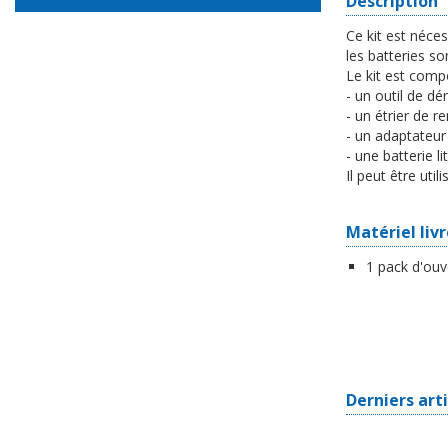
Description
Ce kit est néce
les batteries so
Le kit est comp
- un outil de 
- un étrier de 
- un adaptateur
- une batterie l
Il peut être uti
Matériel liv
1 pack d'ouv
Derniers art