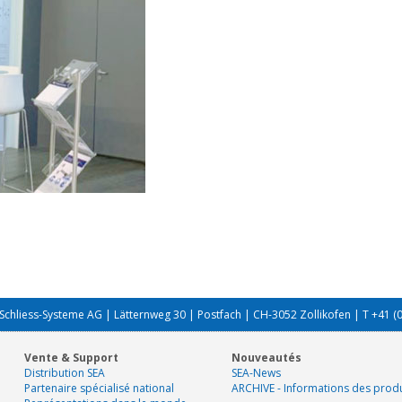
Schliess-Systeme AG | Lätternweg 30 | Postfach | CH-3052 Zollikofen | T +41 (
Vente & Support
Nouveautés
Distribution SEA
SEA-News
Partenaire spécialisé national
ARCHIVE - Informations des produ