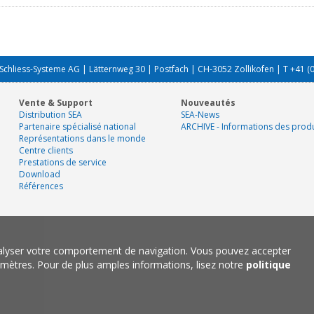
Schliess-Systeme AG | Lätternweg 30 | Postfach | CH-3052 Zollikofen | T +41 (
Vente & Support
Nouveautés
Distribution SEA
SEA-News
Partenaire spécialisé national
ARCHIVE - Informations des produ
Représentations dans le monde
Centre clients
Prestations de service
Download
Références
nalyser votre comportement de navigation. Vous pouvez accepter
mètres. Pour de plus amples informations, lisez notre
politique