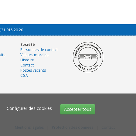
0)31 915 20 20
Société
Personnes de contact
its
Valeurs morales
Histoire
Contact
Postes vacants
CGA
Configurer des cookies
Accepter tous
Mentions légales
|
Protection des données
|
Contact