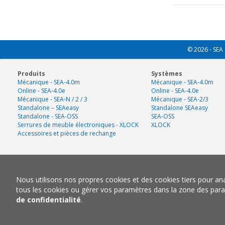
© 2026 - SEA 
Produits
Systèmes
Mécanique - SEA-4.0m
Mécanique - SEA-4.0m
Online - SEA-4.0e
Online - SEA-4.0e
Mécanique - SEA-N / 2 / 3
Mécanique - SEA-2/3
Standalone – SEAeasy
Standalone SEAeasy
Standalone - SEA-OSS
SEA-OSS
Serrures de meuble électroniques - XLOCK
XLOCK
Accessoires et pièces de rechange
Nous utilisons nos propres cookies et des cookies tiers pour a
tous les cookies ou gérer vos paramètres dans la zone des para
de confidentialité
.