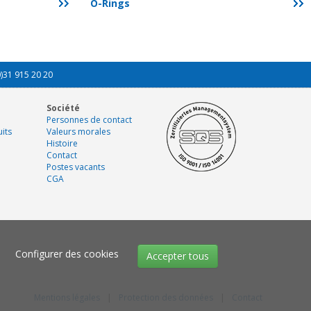
O-Rings
0)31 915 20 20
Société
Personnes de contact
its
Valeurs morales
Histoire
Contact
Postes vacants
CGA
Configurer des cookies
Accepter tous
Mentions légales
|
Protection des données
|
Contact