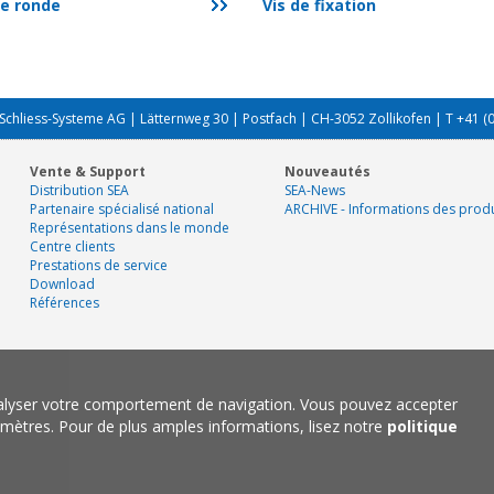
e ronde
Vis de fixation
Schliess-Systeme AG | Lätternweg 30 | Postfach | CH-3052 Zollikofen | T +41 (
Vente & Support
Nouveautés
Distribution SEA
SEA-News
Partenaire spécialisé national
ARCHIVE - Informations des produ
Représentations dans le monde
Centre clients
Prestations de service
Download
Références
nalyser votre comportement de navigation. Vous pouvez accepter
mètres. Pour de plus amples informations, lisez notre
politique