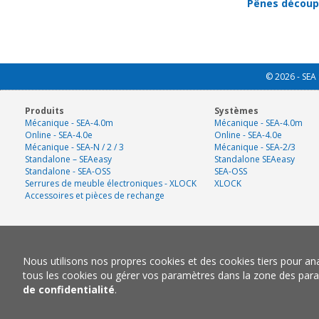
Pênes découp
© 2026 - SEA 
Produits
Systèmes
Mécanique - SEA-4.0m
Mécanique - SEA-4.0m
Online - SEA-4.0e
Online - SEA-4.0e
Mécanique - SEA-N / 2 / 3
Mécanique - SEA-2/3
Standalone – SEAeasy
Standalone SEAeasy
Standalone - SEA-OSS
SEA-OSS
Serrures de meuble électroniques - XLOCK
XLOCK
Accessoires et pièces de rechange
Nous utilisons nos propres cookies et des cookies tiers pour a
tous les cookies ou gérer vos paramètres dans la zone des para
de confidentialité
.