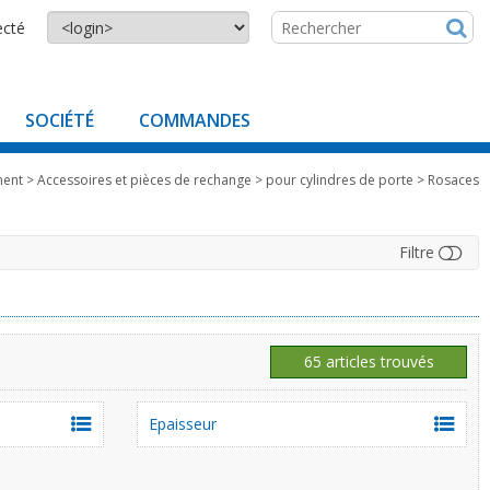
ecté
SOCIÉTÉ
COMMANDES
ment
>
Accessoires et pièces de rechange
>
pour cylindres de porte
>
Rosaces
Filtre
65 articles trouvés
Epaisseur