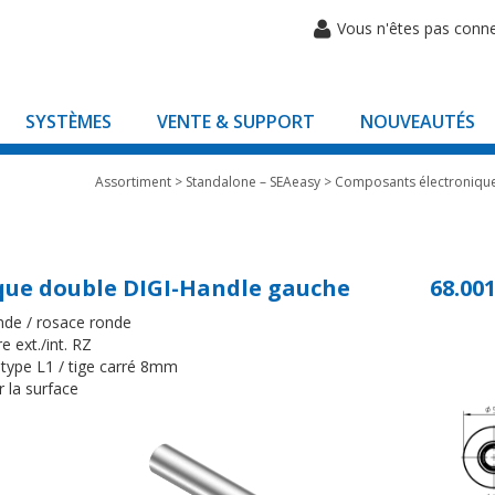
Vous n'êtes pas conn
SYSTÈMES
VENTE & SUPPORT
NOUVEAUTÉS
Assortiment
>
Standalone – SEAeasy
>
Composants électroniqu
que double DIGI-Handle gauche
68.00
nde / rosace ronde
e ext./int. RZ
type L1 / tige carré 8mm
r la surface