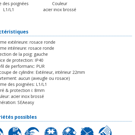
 des poignées
Couleur
L1/L1
acier inox brossé
ctéristiques
me extérieure:
rosace ronde
me intérieure:
rosace ronde
ection de la poig:
gauche
ice de protection:
IP40
fil de performanc:
PUR
oupe de cylindre:
Extérieur, intérieur 22mm
artement:
aucun (aveugle ou rosace)
rme des poignées:
L1/L1
ré & protection i:
8mm
leur:
acier inox brossé
ération:
SEAeasy
iétés possibles