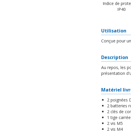
Indice de prot
IP40
Utilisation
Conçue pour un 
Description
Au repos, les p
présentation d'
Matériel liv
2 poignées 
2 batteries 
2 clés de co
1 tige carrée
2 vis M5
2 vis M4