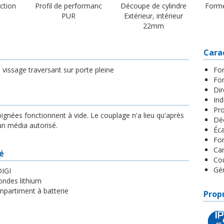
ection
Profil de performanc
Découpe de cylindre
Forme
PUR
Extérieur, intérieur
22mm
Cara
vissage traversant sur porte pleine
For
For
Dir
Ind
Pro
oignées fonctionnent à vide. Le couplage n'a lieu qu'après
Déc
un média autorisé.
Éc
Fo
Car
ré
Cou
Gén
DIGI
rondes lithium
mpartiment à batterie
Propr