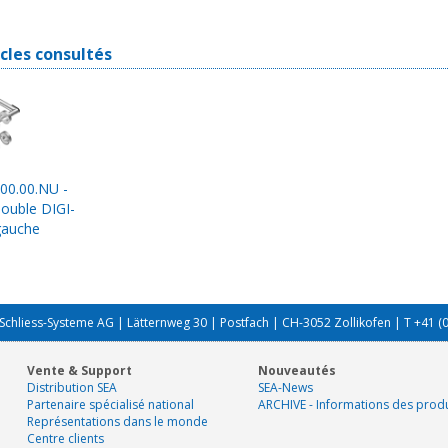
icles consultés
.00.00.NU -
double DIGI-
gauche
Schliess-Systeme AG | Lätternweg 30 | Postfach | CH-3052 Zollikofen | T +41 (
Vente & Support
Nouveautés
Distribution SEA
SEA-News
Partenaire spécialisé national
ARCHIVE - Informations des produ
Représentations dans le monde
Centre clients