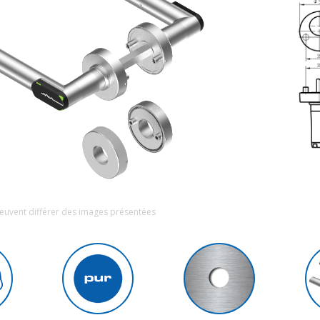
euvent différer des images présentées