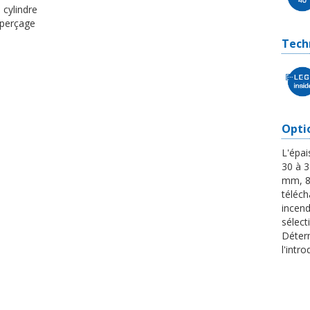
 cylindre
 perçage
Tech
Opti
L'épai
30 à 
mm, 8
téléch
incend
sélect
Déterm
l'intro