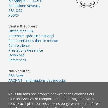
Mécanique - SEA-2/3
Standalone SEAeasy
SEA-OSS
XLOCK
Vente & Support
Distribution SEA
Partenaire spécialisé national
Représentations dans le monde
Centre clients
Prestations de service
Download
Références
Nouveautés
SEA-News
ARCHIVE - Informations des produits
Société
Nous utilisons nos propres cookies et des cookies tiers
Personnes de contact
pour analyser votre comportement de navigation. Vous
Valeurs morales
pouvez accepter tous les cookies ou gérer vos paramètres
Histoire